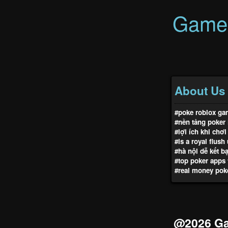
GameC
About Us
#poke roblox ga
#nền tảng poker l
#lợi ích khi chơi
#is a royal flush
#hà nội dễ kết b
#top poker apps 
#real money pok
@2026 Ga