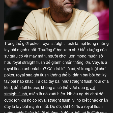
Trong thế giới poker, royal straight flush là một trong những
tay bài mạnh nhất. Thường được xem như biểu tượng của
sự giàu có và may mắn, người chơi luôn mong muốn sở
hữu
royal straight flush
để giành chiến thắng lớn. Vậy, is a
royal flush unbeatable? Câu trả lời là có, vì trong luật chơi
poker,
royal straight flush
không thể bị đánh bại bởi bất kỳ
tay bài nào khác. Từ các tay bài như straight flush, four of a
kind, đến full house, không ai có thể vượt qua
royal
straight flush
, miễn là nó xuất hiện. Nhiều người chơi đặt
cược lớn khi họ có
royal straight flush
, vì họ biết chắc chắn
đây là tay bài mạnh nhất. Do đó, khi hỏi “is a royal flush
unbeatable,” câu trả lời rõ ràng là đúng, bởi nó là đỉnh cao