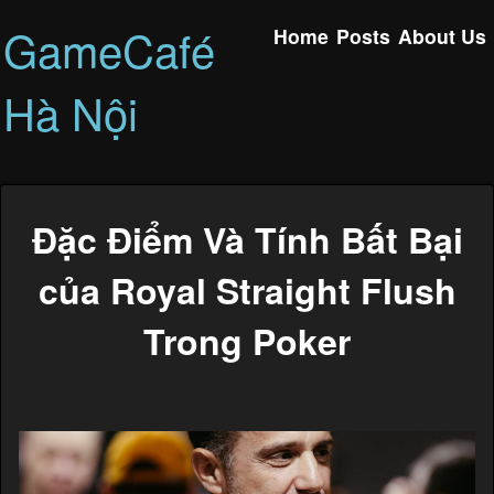
GameCafé
Home
Posts
About Us
Hà Nội
Đặc Điểm Và Tính Bất Bại
của Royal Straight Flush
Trong Poker