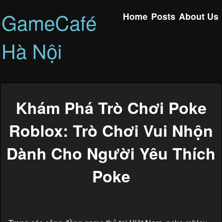
GameCafé
Home
Posts
About Us
Hà Nội
Khám Phá Trò Chơi Poke
Roblox: Trò Chơi Vui Nhộn
Dành Cho Người Yêu Thích
Poke