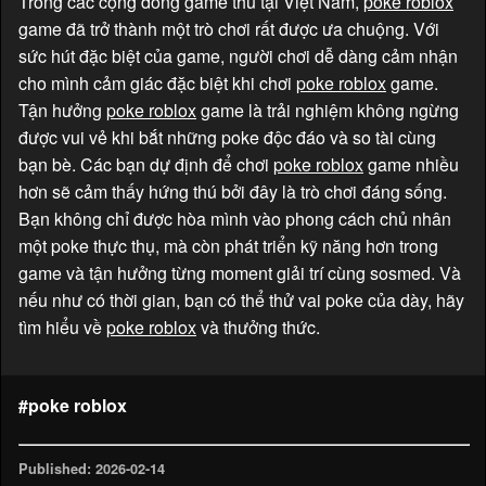
Trong các cộng đồng game thủ tại Việt Nam,
poke roblox
game đã trở thành một trò chơi rất được ưa chuộng. Với
sức hút đặc biệt của game, người chơi dễ dàng cảm nhận
cho mình cảm giác đặc biệt khi chơi
poke roblox
game.
Tận hưởng
poke roblox
game là trải nghiệm không ngừng
được vui vẻ khi bắt những poke độc đáo và so tài cùng
bạn bè. Các bạn dự định để chơi
poke roblox
game nhiều
hơn sẽ cảm thấy hứng thú bởi đây là trò chơi đáng sống.
Bạn không chỉ được hòa mình vào phong cách chủ nhân
một poke thực thụ, mà còn phát triển kỹ năng hơn trong
game và tận hưởng từng moment giải trí cùng sosmed. Và
nếu như có thời gian, bạn có thể thử vai poke của dày, hãy
tìm hiểu về
poke roblox
và thưởng thức.
#poke roblox
Published: 2026-02-14