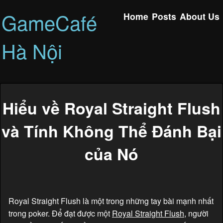
GameCafé
Home
Posts
About Us
Hà Nội
Hiểu về Royal Straight Flush
và Tính Không Thể Đánh Bại
của Nó
Royal Straight Flush là một trong những tay bài mạnh nhất
trong poker. Để đạt được một
Royal Straight Flush
, người