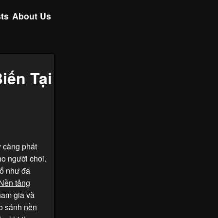
ts
About Us
iến Tại
 càng phát
o người chơi.
tố như đa
Nền tảng
ham gia và
so sánh
nền