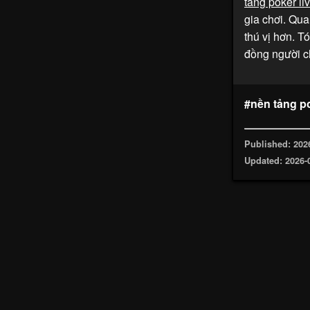
tảng poker li
gia chơi. Qua
thú vị hơn. T
đồng người c
#nền tảng po
Published: 202
Updated: 2026-